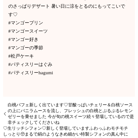
のさっぱりデザート️ 暑い日に涼をとるのにもってこいで
す♡
#マンゴープリン
#マンゴースイーツ
#マンゴー好き
#マンゴーの季節
#松戸ケーキ
#パティスリーはぐみ
#パティスリーhagumi
白桃パフェ新しく出ています♡甘酸っぱいチェリー＆白桃ソース
の上にバニラムースを流し、フレッシュの白桃とぷるぷるレモン
ゼリーを乗せました 今が旬の桃スイーツ続々登場しているので是
非チェックしてくださいね
♡生リッチシフォン♡新しく登場していますふわっふわモチモチ
しっとり🥺まるで絹のようなきめ細かい特製シフォンの真ん中に