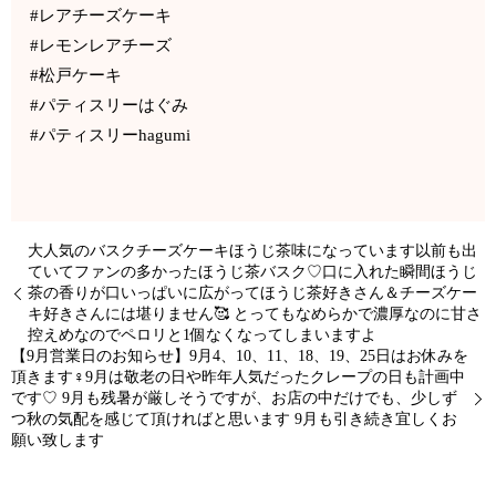
#レアチーズケーキ
#レモンレアチーズ
#松戸ケーキ
#パティスリーはぐみ
#パティスリーhagumi
大人気のバスクチーズケーキほうじ茶味になっています以前も出
ていてファンの多かったほうじ茶バスク♡口に入れた瞬間ほうじ
茶の香りが口いっぱいに広がってほうじ茶好きさん＆チーズケー
キ好きさんには堪りません🥰 とってもなめらかで濃厚なのに甘さ
控えめなのでペロリと1個なくなってしまいますよ
【9月営業日のお知らせ】9月4、10、11、18、19、25日はお休みを
頂きます‍♀️9月は敬老の日や昨年人気だったクレープの日も計画中
です♡ 9月も残暑が厳しそうですが、お店の中だけでも、少しず
つ秋の気配を感じて頂ければと思います 9月も引き続き宜しくお
願い致します