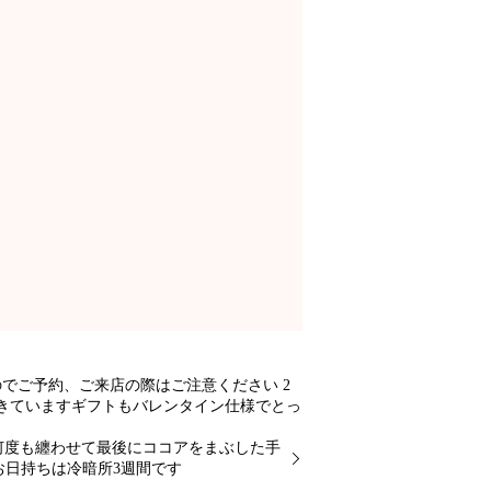
すのでご予約、ご来店の際はご注意ください️ 2
きていますギフトもバレンタイン仕様でとっ
何度も纏わせて最後にココアをまぶした手
お日持ちは冷暗所3週間です