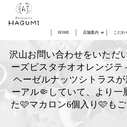
HOME
店舗案内
こだわ
沢山お問い合わせをいただい
ーズピスタチオオレンジティ
ヘーゼルナッツシトラスが
ーアル🤏していて、より一
た🩷マカロン6個入り🩷