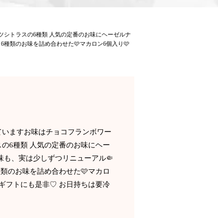
ツシトラスの6種類 人気の定番のお味にヘーゼルナ
種類のお味を詰め合わせた🩷マカロン6個入り🩷
ていますお味はチョコ️フランボワー
の6種類 人気の定番のお味にヘー
味も、実は少しずつリニューアル🤏
類のお味を詰め合わせた🩷マカロ
ギフトにも是非♡ お日持ちは要冷