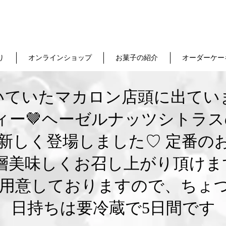
り
オンラインショップ
お菓子の紹介
オーダーケー
ていた️マカロン️店頭に出てい
ー🤎ヘーゼルナッツシトラス
新しく登場しました♡ 定番の
層美味しくお召し上がり頂けま
もご用意しておりますので、ちょ
日持ちは要冷蔵で5日間です