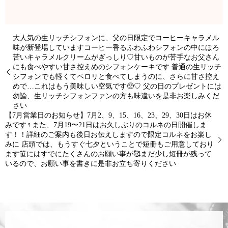
大人気の生リッチシフォンに、父の日限定でコーヒーキャラメル
味が新登場しています️コーヒー香るふわふわシフォンの中にほろ
苦いキャラメルクリームがぎっしり♡甘いものが苦手なお父さん
にも食べやすい甘さ控えめのシフォンケーキです 普通の生リッチ
シフォンでも軽くてペロリと食べてしまうのに、さらに甘さ控え
めで…これはもう美味しい空気です🥺♡ 父の日のプレゼントには
勿論、生リッチシフォンファンの方も味違いを是非お楽しみくだ
さい
【7月営業日のお知らせ】7月2、9、15、16、23、29、30日はお休
みです‍♀️また、7月19〜21日はお久しぶりのコルネの日開催しま
す！！詳細のご案内も後日お伝えしますので限定コルネをお楽し
みに 店頭では、もうすぐ七夕ということで短冊もご用意しており
ます笹にはすでにたくさんのお願い事が🥰まだ少し短冊が残って
いるので、お願い事を書きに是非お立ち寄りください