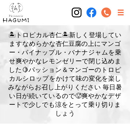
🏝️トロピカル杏仁🏝️新しく登場してい
ますなめらかな杏仁豆腐の上にマンゴ
ー・パイナップル・バナナジャムを乗
せ爽やかなレモンゼリーで閉じ込めま
した🍋パッション＆マンゴーのトロピ
カルシロップをかけて味の変化を楽し
みながらお召し上がりください 毎日暑
い日が続いているので🥵爽やかなデザ
ートで少しでも涼をとって乗り切りま
しょう