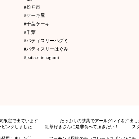
#松戸市
#ケーキ屋
#千葉ケーキ
#千葉
#パティスリーハグミ
#パティスリーはぐみ
#patisseriehagumi
から期間限定で出ています たっぷりの茶葉でアールグレイを抽
をトッピングしました 紅茶好きさんに是非食べて頂きたい！ ス
ンです
キが登場しました♡ アーモンド風味のチョコレートスポンジにチョ