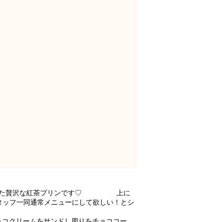
出した贅沢な紅茶プリンです♡ 上に
タッフ一同通常メニューにして欲しい！とシ
コクリームをサンドし周りをチョココー