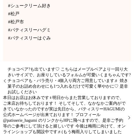
#シュークリーム好き
#松戸
#松戸市
#パティスリーハグミ
#パティスリーはぐみ
チョコベア?も出ています♡ こちらはメープルベアより一回り大
きいサイズで、お座りしているフォルムが可愛いくまちゃんです?
チョコベアも・バラ売り・4個入り両方ご用意しています♬ 焼き
菓子のお詰め合わせにも1つ入れるだけで可愛く華やかに♡ 是非
お試しください
本日はお店はお休みです‍♀️明日からまた営業しておりますので、
ご来店お待ちしております！ そしてそして、なかなかご案内がで
きていなかったのですが実は先日から、パティスリーHAGUMIの
公式ホームページが出来ております！ プロフィール
@patisserie_hagumi のリンクからHPに飛べますので、是非ご予約
等のご参考にして頂けると嬉しいです️ 今後は梅雨に向けて、オン
ラインショップも開設中です♬(もう梅雨入りしてしまいました