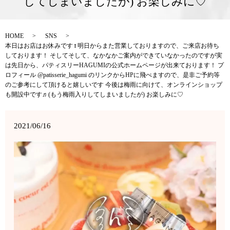
してしまいましたが) お楽しみに♡
HOME
SNS
本日はお店はお休みです‍♀️明日からまた営業しておりますので、ご来店お待ち
しております！ そしてそして、なかなかご案内ができていなかったのですが実
は先日から、パティスリーHAGUMIの公式ホームページが出来ております！ プ
ロフィール @patisserie_hagumi のリンクからHPに飛べますので、是非ご予約等
のご参考にして頂けると嬉しいです️ 今後は梅雨に向けて、オンラインショップ
も開設中です♬(もう梅雨入りしてしまいましたが) お楽しみに♡
2021/06/16