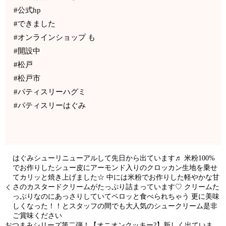
#公式hp
#できました
#オンラインショップ も
#開設中
#松戸
#松戸市
#パティスリーハグミ
#パティスリーはぐみ
はぐみシューリニューアルして先日から出ています♬ 米粉100%
でお作りしたシュー皮にアーモンド入りのクロッカン生地を乗せ
てカリッと焼き上げました☆ 中には米粉でお作りした軽やかな甘
さのカスタードクリームがたっぷり詰まっています♡ クリームた
っぷりなのにあっさりしていてペロッと食べられちゃう 更に美味
しくなった！！とスタッフの間でも大人気のシュークリーム是非
ご賞味ください
おつまみシリーズ第二弾！【オニオンクッキー?】新しく出ていま