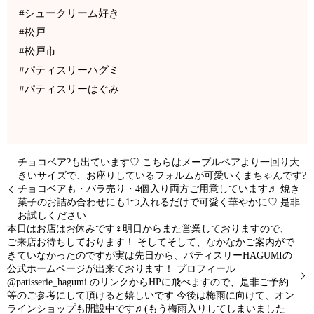
#シュークリーム好き
#松戸
#松戸市
#パティスリーハグミ
#パティスリーはぐみ
チョコベア?も出ています♡ こちらはメープルベアより一回り大
きいサイズで、お座りしているフォルムが可愛いくまちゃんです?
チョコベアも・バラ売り・4個入り両方ご用意しています♬ 焼き
菓子のお詰め合わせにも1つ入れるだけで可愛く華やかに♡ 是非
お試しください
本日はお店はお休みです‍♀️明日からまた営業しておりますので、
ご来店お待ちしております！ そしてそして、なかなかご案内がで
きていなかったのですが実は先日から、パティスリーHAGUMIの
公式ホームページが出来ております！ プロフィール
@patisserie_hagumi のリンクからHPに飛べますので、是非ご予約
等のご参考にして頂けると嬉しいです️ 今後は梅雨に向けて、オン
ラインショップも開設中です♬(もう梅雨入りしてしまいました