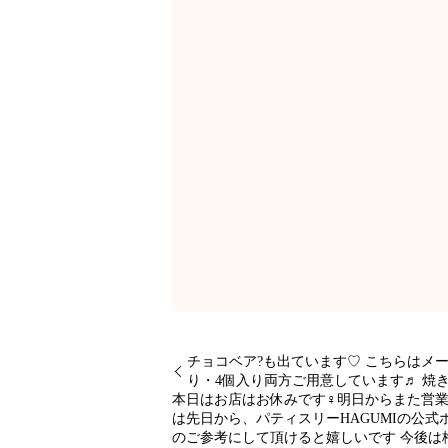
チョコベア?も出ています♡ こちらはメ
り・4個入り両方ご用意しています♬ 焼
本日はお店はお休みです‍♀️明日からまた
は先日から、パティスリーHAGUMIの公式ホー
のご参考にして頂けると嬉しいです️ 今後