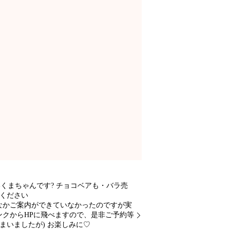
くまちゃんです? チョコベアも・バラ売
しください
かなかご案内ができていなかったのですが実
 のリンクからHPに飛べますので、是非ご予約等
まいましたが) お楽しみに♡