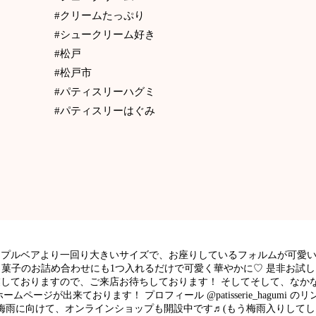
#クリームたっぷり
#シュークリーム好き
#松戸
#松戸市
#パティスリーハグミ
#パティスリーはぐみ
ープルベアより一回り大きいサイズで、お座りしているフォルムが可愛い
き菓子のお詰め合わせにも1つ入れるだけで可愛く華やかに♡ 是非お試
営業しておりますので、ご来店お待ちしております！ そしてそして、な
ムページが出来ております！ プロフィール @patisserie_hagumi
は梅雨に向けて、オンラインショップも開設中です♬(もう梅雨入りしてし