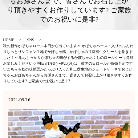
らお孫さんまで、皆さんでお召し上が
り頂きやすくお作りしています? ご家族
でのお祝いに是非?
HOME
SNS
秋の新作かぼちゃロール本日から出ています♬ かぼちゃペースト入りのふんわ
りしっとりシフォン生地でかぼちゃ餡、かぼちゃの甘露煮生クリームを巻きま
した！ 生地もしっかりかぼちゃの味がするかぼちゃ尽くしのロールケーキ是非
お楽しみください♡ 明日9/17(金)〜9/20(月)は、敬老の日ロールが販売予定です
♡こちらも秋の味覚栗がたっぷり入った和三盆生地のショートケーキでおじい
ちゃんおばあちゃんからお孫さんまで、皆さんでお召し上がり頂きやすくお作
りしています? ご家族でのお祝いに是非?
2021/09/16