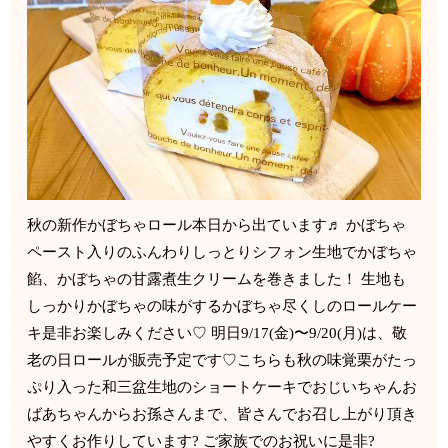
秋の新作かぼちゃロール本日から出ています♬ かぼちゃ
ペースト入りのふんわりしっとりシフォン生地でかぼちゃ
餡、かぼちゃの甘露煮生クリームを巻きました！ 生地も
しっかりかぼちゃの味がするかぼちゃ尽くしのロールケー
キ是非お楽しみください♡ 明日9/17(金)〜9/20(月)は、敬
老の日ロールが販売予定です♡こちらも秋の味覚栗がたっ
ぷり入った和三盆生地のショートケーキでおじいちゃんお
ばあちゃんからお孫さんまで、皆さんでお召し上がり頂き
やすくお作りしています? ご家族でのお祝いに是非?