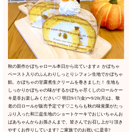
秋の新作かぼちゃロール本日から出ています♬ かぼちゃ
ペースト入りのふんわりしっとりシフォン生地でかぼちゃ
餡、かぼちゃの甘露煮生クリームを巻きました！ 生地も
しっかりかぼちゃの味がするかぼちゃ尽くしのロールケー
キ是非お楽しみください♡ 明日9/17(金)〜9/20(月)は、敬
老の日ロールが販売予定です♡こちらも秋の味覚栗がたっ
ぷり入った和三盆生地のショートケーキでおじいちゃんお
ばあちゃんからお孫さんまで、皆さんでお召し上がり頂き
やすくお作りしています? ご家族でのお祝いに是非?