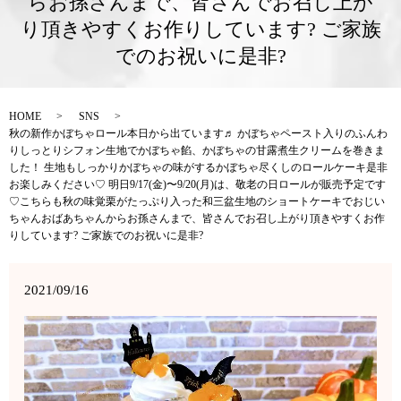
らお孫さんまで、皆さんでお召し上が
り頂きやすくお作りしています? ご家族
でのお祝いに是非?
HOME
SNS
秋の新作かぼちゃロール本日から出ています♬ かぼちゃペースト入りのふんわ
りしっとりシフォン生地でかぼちゃ餡、かぼちゃの甘露煮生クリームを巻きま
した！ 生地もしっかりかぼちゃの味がするかぼちゃ尽くしのロールケーキ是非
お楽しみください♡ 明日9/17(金)〜9/20(月)は、敬老の日ロールが販売予定です
♡こちらも秋の味覚栗がたっぷり入った和三盆生地のショートケーキでおじい
ちゃんおばあちゃんからお孫さんまで、皆さんでお召し上がり頂きやすくお作
りしています? ご家族でのお祝いに是非?
2021/09/16