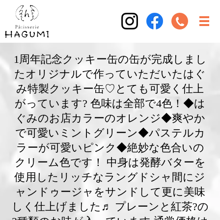
1周年記念クッキー缶の缶が完成しまし
たオリジナルで作っていただいたはぐ
み特製クッキー缶♡とても可愛く仕上
がっています? 色味は全部で4色！◆は
ぐみのお店カラーのオレンジ◆爽やか
で可愛いミントグリーン◆パステルカ
ラーが可愛いピンク◆絶妙な色合いの
クリーム色です！ 中身は発酵バターを
使用したリッチなラングドシャ間にジ
ャンドゥージャをサンドして更に美味
しく仕上げました♬ プレーンと紅茶?の