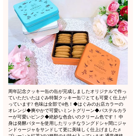
周年記念クッキー缶の缶が完成しましたオリジナルで作っ
ていただいたはぐみ特製クッキー缶♡とても可愛く仕上が
っています? 色味は全部で4色！◆はぐみのお店カラーの
オレンジ◆爽やかで可愛いミントグリーン◆パステルカラ
ーが可愛いピンク◆絶妙な色合いのクリーム色です！ 中
身は発酵バターを使用したリッチなラングドシャ間にジャ
ンドゥージャをサンドして更に美味しく仕上げました♬
プレーンと紅茶?の2種類のお味が入っています️ 通常価格