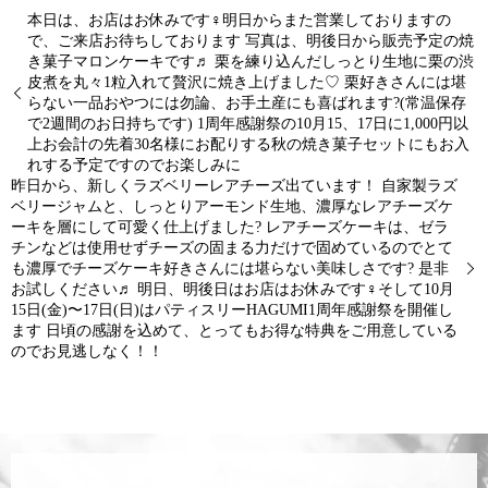
本日は、お店はお休みです‍♀️明日からまた営業しておりますの
で、ご来店お待ちしております 写真は、明後日から販売予定の焼
き菓子マロンケーキです♬ 栗を練り込んだしっとり生地に栗の渋
皮煮を丸々1粒入れて贅沢に焼き上げました♡ 栗好きさんには堪
らない一品おやつには勿論、お手土産にも喜ばれます?(常温保存
で2週間のお日持ちです) 1周年感謝祭の10月15、17日に1,000円以
上お会計の先着30名様にお配りする秋の焼き菓子セットにもお入
れする予定ですのでお楽しみに
昨日から、新しくラズベリーレアチーズ出ています！ 自家製ラズ
ベリージャムと、しっとりアーモンド生地、濃厚なレアチーズケ
ーキを層にして可愛く仕上げました? レアチーズケーキは、ゼラ
チンなどは使用せずチーズの固まる力だけで固めているのでとて
も濃厚でチーズケーキ好きさんには堪らない美味しさです? 是非
お試しください♬ 明日、明後日はお店はお休みです‍♀️そして10月
15日(金)〜17日(日)はパティスリーHAGUMI1周年感謝祭を開催し
ます 日頃の感謝を込めて、とってもお得な特典をご用意している
のでお見逃しなく！！