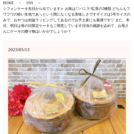
HOME
SNS
シフォンケーキ先日から出ています♬ お味は♡バニラ?紅茶の2種類 どちらもフ
ワフワの軽い生地であっという間になくなる美味しさですサイズは5号サイズの
みで、おやつは勿論ラッピングしてあるのでお手土産にも最適です♡ また、本
日、明日は母の日限定ケーキもご用意しています日頃の感謝を込めて、お母さ
んにケーキの贈り物はいかがでしょうか？
2023/05/13