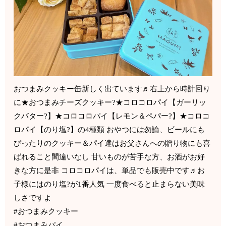
おつまみクッキー缶新しく出ています♬右上から時計回り
に★おつまみチーズクッキー?★コロコロパイ【ガーリッ
クバター?】★コロコロパイ【レモン＆ペパー?】★コロコ
ロパイ【のり塩?】の4種類 おやつには勿論、ビールにも
ぴったりのクッキー＆パイ達はお父さんへの贈り物にも喜
ばれること間違いなし 甘いものが苦手な方、お酒がお好
きな方に是非 コロコロパイは、単品でも販売中です♬お
子様にはのり塩?が1番人気 一度食べると止まらない美味
しさですよ
#おつまみクッキー
#おつまみパイ