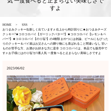
気 一度食べると止まらない美味しさで
すよ
HOME
SNS
おつまみクッキー缶新しく出ています♬右上から時計回りに★おつまみチーズ
クッキー?★コロコロパイ【ガーリックバター?】★コロコロパイ【レモン＆ペ
パー?】★コロコロパイ【のり塩?】の4種類 おやつには勿論、ビールにもぴった
りのクッキー＆パイ達はお父さんへの贈り物にも喜ばれること間違いなし 甘い
ものが苦手な方、お酒がお好きな方に是非 コロコロパイは、単品でも販売中で
す♬お子様にはのり塩?が1番人気 一度食べると止まらない美味しさですよ
2023/06/02