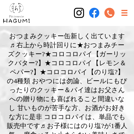
おつまみクッキー缶新しく出ています
♬右上から時計回りに★おつまみチー
ズクッキー?★コロコロパイ【ガーリッ
クバター?】★コロコロパイ【レモン＆
ペパー?】★コロコロパイ【のり塩?】
の4種類 おやつには勿論、ビールにもぴ
ったりのクッキー＆パイ達はお父さん
への贈り物にも喜ばれること間違いな
し 甘いものが苦手な方、お酒がお好き
な方に是非 コロコロパイは、単品でも
販売中です♬お子様にはのり塩?が1番人