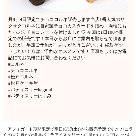
月8、9日限定でチョココルネ販売します当店1番人気のサ
クサクコルネに自家製チョコカスタードを詰め、両端にも
たっぷりチョコレートを付けました♡ 今回は1日100本限
定での販売です！本日からお店にご案内を貼らせて頂きま
したが、早速ご予約が！ありがとうございます 絶対ゲッ
トしたい！方はご予約がオススメです‍♀️ 店頭もしくはお電
話にてお気軽にお問い合わせください
#コルネ
#チョココルネ
#松戸コルネ
#松戸ケーキ屋
#パティスリーhagumi
#パティスリーはぐみ
️アフォガート️期間限定で明日(6/17(土))から販売予定です♬ バニラ
の香り豊かな濃厚バニラアイスクリームに温かいエスプレッソを