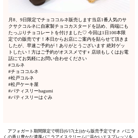
月8、9日限定でチョココルネ販売します当店1番人気のサ
クサクコルネに自家製チョコカスタードを詰め、両端にも
たっぷりチョコレートを付けました♡ 今回は1日100本限
定での販売です！本日からお店にご案内を貼らせて頂きま
したが、早速ご予約が！ありがとうございます 絶対ゲッ
トしたい！方はご予約がオススメです‍♀️ 店頭もしくはお電
話にてお気軽にお問い合わせください
#コルネ
#チョココルネ
#松戸コルネ
#松戸ケーキ屋
#パティスリーhagumi
#パティスリーはぐみ
️アフォガート️期間限定で明日(6/17(土))から販売予定です♬ バニラ
の香り豊かな濃厚バニラアイスクリームに温かいエスプレッソを