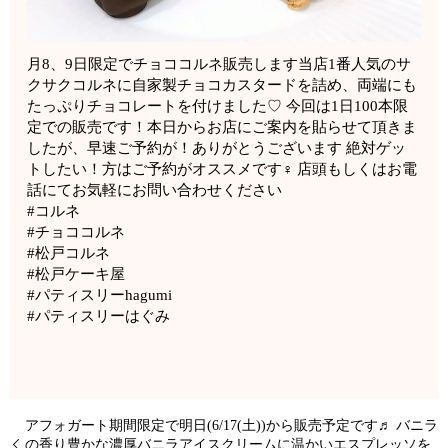
月8、9日限定でチョココルネ販売します当店1番人気のサ
クサクコルネに自家製チョコカスタードを詰め、両端にも
たっぷりチョコレートを付けました♡ 今回は1日100本限
定での販売です！本日からお店にご案内を貼らせて頂きま
したが、早速ご予約が！ありがとうございます 絶対ゲッ
トしたい！方はご予約がオススメです‍♀️ 店頭もしくはお電
話にてお気軽にお問い合わせください
#コルネ
#チョココルネ
#松戸コルネ
#松戸ケーキ屋
#パティスリーhagumi
#パティスリーはぐみ
️アフォガート️期間限定で明日(6/17(土))から販売予定です♬ バニラ
の香り豊かな濃厚バニラアイスクリームに温かいエスプレッソを