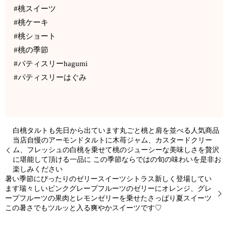
#桃スイーツ
#桃ケーキ
#桃ショート
#桃の季節
#パティスリーhagumi
#パティスリーはぐみ
白桃タルトも先日から出ています丸ごと桃と肩を並べる人気商品
当店自慢のアーモンドタルトに木苺ジャム、カスタードクリー
ム、フレッシュの白桃を乗せて桃のジューシーな美味しさを贅沢
に堪能して頂ける一品に この季節ならではの旬の味わいを是非お
楽しみください
暑い季節にぴったりのゼリースイーツシトラス新しく登場してい
ます瑞々しいピンクグレープフルーツのゼリーにオレンジ、グレ
ープフルーツの果肉とレモンゼリーを乗せたさっぱり夏スイーツ
この暑さでもツルッと入る爽やかスイーツです♡