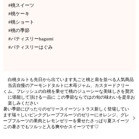
#桃スイーツ
#桃ケーキ
#桃ショート
#桃の季節
#パティスリーhagumi
#パティスリーはぐみ
白桃タルトも先日から出ています丸ごと桃と肩を並べる人気商品
当店自慢のアーモンドタルトに木苺ジャム、カスタードクリー
ム、フレッシュの白桃を乗せて桃のジューシーな美味しさを贅沢
に堪能して頂ける一品に この季節ならではの旬の味わいを是非お
楽しみください
暑い季節にぴったりのゼリースイーツシトラス新しく登場してい
ます瑞々しいピンクグレープフルーツのゼリーにオレンジ、グレ
ープフルーツの果肉とレモンゼリーを乗せたさっぱり夏スイーツ
この暑さでもツルッと入る爽やかスイーツです♡