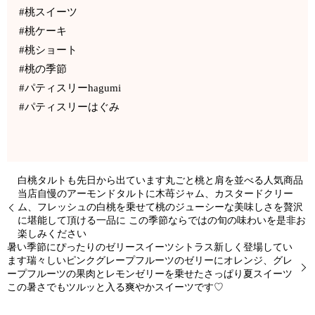
#桃スイーツ
#桃ケーキ
#桃ショート
#桃の季節
#パティスリーhagumi
#パティスリーはぐみ
白桃タルトも先日から出ています丸ごと桃と肩を並べる人気商品
当店自慢のアーモンドタルトに木苺ジャム、カスタードクリー
ム、フレッシュの白桃を乗せて桃のジューシーな美味しさを贅沢
に堪能して頂ける一品に この季節ならではの旬の味わいを是非お
楽しみください
暑い季節にぴったりのゼリースイーツシトラス新しく登場してい
ます瑞々しいピンクグレープフルーツのゼリーにオレンジ、グレ
ープフルーツの果肉とレモンゼリーを乗せたさっぱり夏スイーツ
この暑さでもツルッと入る爽やかスイーツです♡