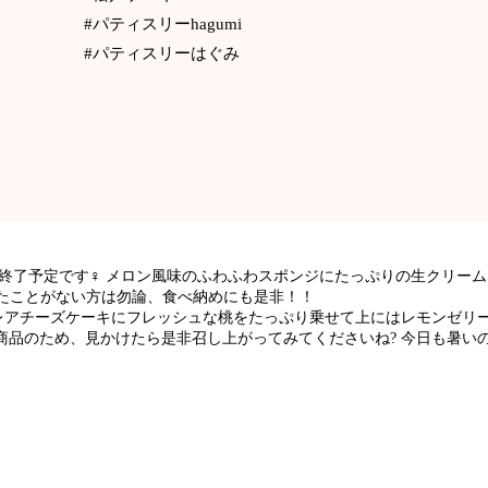
#パティスリーhagumi
#パティスリーはぐみ
終了予定です‍♀️ メロン風味のふわふわスポンジにたっぷりの生クリー
べたことがない方は勿論、食べ納めにも是非！！
レアチーズケーキにフレッシュな桃をたっぷり乗せて上にはレモンゼリー
商品のため、見かけたら是非召し上がってみてくださいね? 今日も暑い