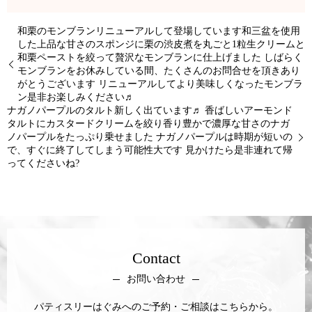
和栗のモンブランリニューアルして登場しています和三盆を使用
した上品な甘さのスポンジに栗の渋皮煮を丸ごと1粒生クリームと
和栗ペーストを絞って贅沢なモンブランに仕上げました しばらく
モンブランをお休みしている間、たくさんのお問合せを頂きあり
がとうございます リニューアルしてより美味しくなったモンブラ
ン是非お楽しみください♬
ナガノパープルのタルト新しく出ています♬ 香ばしいアーモンド
タルトにカスタードクリームを絞り香り豊かで濃厚な甘さのナガ
ノパープルをたっぷり乗せました ナガノパープルは時期が短いの
で、すぐに終了してしまう可能性大です 見かけたら是非連れて帰
ってくださいね?
Contact
お問い合わせ
パティスリーはぐみへのご予約・ご相談はこちらから。