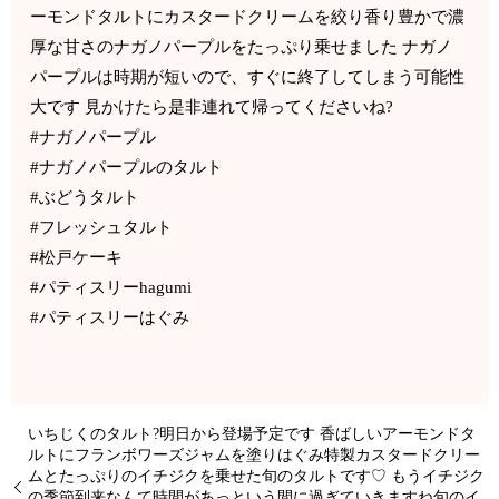
ーモンドタルトにカスタードクリームを絞り香り豊かで濃
厚な甘さのナガノパープルをたっぷり乗せました ナガノ
パープルは時期が短いので、すぐに終了してしまう可能性
大です 見かけたら是非連れて帰ってくださいね?
#ナガノパープル
#ナガノパープルのタルト
#ぶどうタルト
#フレッシュタルト
#松戸ケーキ
#パティスリーhagumi
#パティスリーはぐみ
いちじくのタルト?明日から登場予定です 香ばしいアーモンドタ
ルトにフランボワーズジャムを塗りはぐみ特製カスタードクリー
ムとたっぷりのイチジクを乗せた旬のタルトです♡ もうイチジク
の季節到来なんて時間があっという間に過ぎていきますね旬のイ