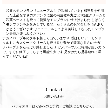
和栗のモンブランリニューアルして登場しています和三盆を使用
した上品な甘さのスポンジに栗の渋皮煮を丸ごと1粒生クリームと
和栗ペーストを絞って贅沢なモンブランに仕上げました しばらく
モンブランをお休みしている間、たくさんのお問合せを頂きあり
がとうございます リニューアルしてより美味しくなったモンブラ
ン是非お楽しみください♬
ナガノパープルのタルト新しく出ています♬ 香ばしいアーモンド
タルトにカスタードクリームを絞り香り豊かで濃厚な甘さのナガ
ノパープルをたっぷり乗せました ナガノパープルは時期が短いの
で、すぐに終了してしまう可能性大です 見かけたら是非連れて帰
ってくださいね?
Contact
お問い合わせ
パティスリーはぐみへのご予約・ご相談はこちらから。