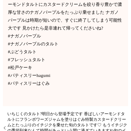
ーモンドタルトにカスタードクリームを絞り香り豊かで濃
厚な甘さのナガノパープルをたっぷり乗せました ナガノ
パープルは時期が短いので、すぐに終了してしまう可能性
大です 見かけたら是非連れて帰ってくださいね?
#ナガノパープル
#ナガノパープルのタルト
#ぶどうタルト
#フレッシュタルト
#松戸ケーキ
#パティスリーhagumi
#パティスリーはぐみ
いちじくのタルト?明日から登場予定です 香ばしいアーモンドタ
ルトにフランボワーズジャムを塗りはぐみ特製カスタードクリー
ムとたっぷりのイチジクを乗せた旬のタルトです♡ もうイチジク
の季節到来なんて時間があっという間に過ぎていきますね旬のイ