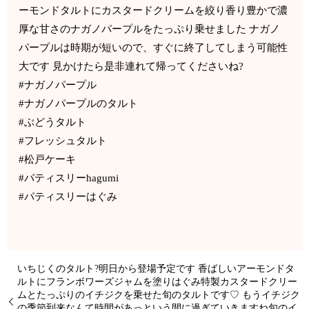
ーモンドタルトにカスタードクリームを絞り香り豊かで濃
厚な甘さのナガノパープルをたっぷり乗せました ナガノ
パープルは時期が短いので、すぐに終了してしまう可能性
大です 見かけたら是非連れて帰ってくださいね?
#ナガノパープル
#ナガノパープルのタルト
#ぶどうタルト
#フレッシュタルト
#松戸ケーキ
#パティスリーhagumi
#パティスリーはぐみ
いちじくのタルト?明日から登場予定です 香ばしいアーモンドタ
ルトにフランボワーズジャムを塗りはぐみ特製カスタードクリー
ムとたっぷりのイチジクを乗せた旬のタルトです♡ もうイチジク
の季節到来なんて時間があっという間に過ぎていきますね旬のイ