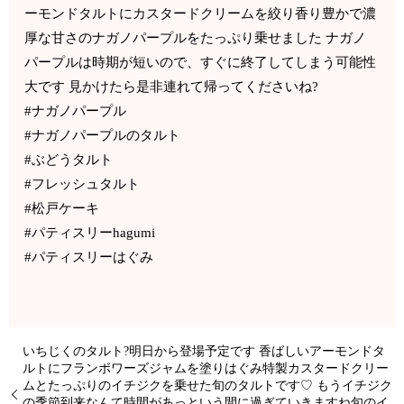
ーモンドタルトにカスタードクリームを絞り香り豊かで濃
厚な甘さのナガノパープルをたっぷり乗せました ナガノ
パープルは時期が短いので、すぐに終了してしまう可能性
大です 見かけたら是非連れて帰ってくださいね?
#ナガノパープル
#ナガノパープルのタルト
#ぶどうタルト
#フレッシュタルト
#松戸ケーキ
#パティスリーhagumi
#パティスリーはぐみ
いちじくのタルト?明日から登場予定です 香ばしいアーモンドタ
ルトにフランボワーズジャムを塗りはぐみ特製カスタードクリー
ムとたっぷりのイチジクを乗せた旬のタルトです♡ もうイチジク
の季節到来なんて時間があっという間に過ぎていきますね旬のイ