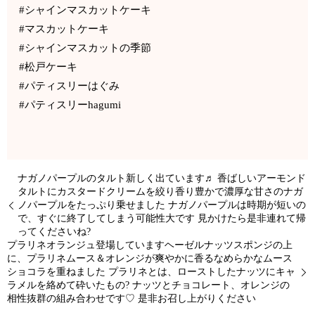
#シャインマスカットケーキ
#マスカットケーキ
#シャインマスカットの季節
#松戸ケーキ
#パティスリーはぐみ
#パティスリーhagumi
ナガノパープルのタルト新しく出ています♬ 香ばしいアーモンド
タルトにカスタードクリームを絞り香り豊かで濃厚な甘さのナガ
ノパープルをたっぷり乗せました ナガノパープルは時期が短いの
で、すぐに終了してしまう可能性大です 見かけたら是非連れて帰
ってくださいね?
プラリネオランジュ登場していますヘーゼルナッツスポンジの上
に、プラリネムース＆オレンジが爽やかに香るなめらかなムース
ショコラを重ねました プラリネとは、ローストしたナッツにキャ
ラメルを絡めて砕いたもの? ナッツとチョコレート、オレンジの
相性抜群の組み合わせです♡ 是非お召し上がりください