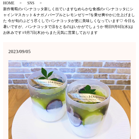
HOME
SNS
新作葡萄のパンナコッタ新しく出ていますなめらかな食感のパンナコッタにシ
ャインマスカット＆ナガノパープルとレモンゼリー?を乗せ爽やかに仕上げまし
た 今が旬のぶどう尽くしでパンナコッタが更に美味しくなっています♡ 今日も
暑いですが、パンナコッタで涼をとるのはいかがでしょうか 明日9月6日(水)は
お休みです‍♀️9月7日(木)からまた元気に営業しております
2023/09/05