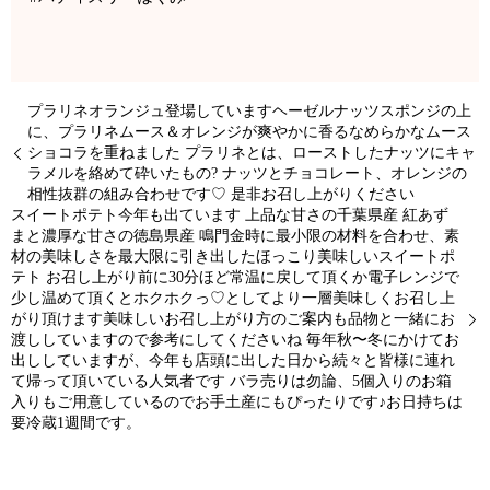
プラリネオランジュ登場していますヘーゼルナッツスポンジの上
に、プラリネムース＆オレンジが爽やかに香るなめらかなムース
ショコラを重ねました プラリネとは、ローストしたナッツにキャ
ラメルを絡めて砕いたもの? ナッツとチョコレート、オレンジの
相性抜群の組み合わせです♡ 是非お召し上がりください
スイートポテト今年も出ています 上品な甘さの千葉県産 紅あず
まと濃厚な甘さの徳島県産 鳴門金時に最小限の材料を合わせ、素
材の美味しさを最大限に引き出したほっこり美味しいスイートポ
テト お召し上がり前に30分ほど常温に戻して頂くか電子レンジで
少し温めて頂くとホクホクっ♡としてより一層美味しくお召し上
がり頂けます美味しいお召し上がり方のご案内も品物と一緒にお
渡ししていますので参考にしてくださいね 毎年秋〜冬にかけてお
出ししていますが、今年も店頭に出した日から続々と皆様に連れ
て帰って頂いている人気者です バラ売りは勿論、5個入りのお箱
入りもご用意しているのでお手土産にもぴったりです♪お日持ちは
要冷蔵1週間です。