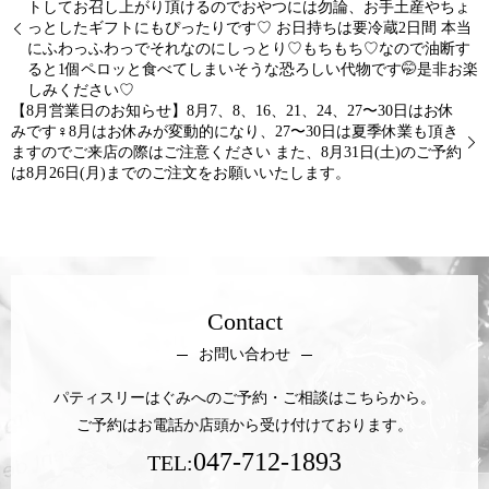
トしてお召し上がり頂けるのでおやつには勿論、お手土産やちょ
っとしたギフトにもぴったりです♡ お日持ちは要冷蔵2日間 本当
にふわっふわっでそれなのにしっとり♡もちもち♡なので油断す
ると1個ペロッと食べてしまいそうな恐ろしい代物です🤭是非お楽
しみください♡
【8月営業日のお知らせ】8月7、8、16、21、24、27〜30日はお休
みです‍♀️8月はお休みが変動的になり、27〜30日は夏季休業も頂き
ますのでご来店の際はご注意ください️ また、8月31日(土)のご予約
は8月26日(月)までのご注文をお願いいたします。
Contact
お問い合わせ
パティスリーはぐみへのご予約・ご相談はこちらから。
ご予約はお電話か店頭から受け付けております。
047-712-1893
TEL: