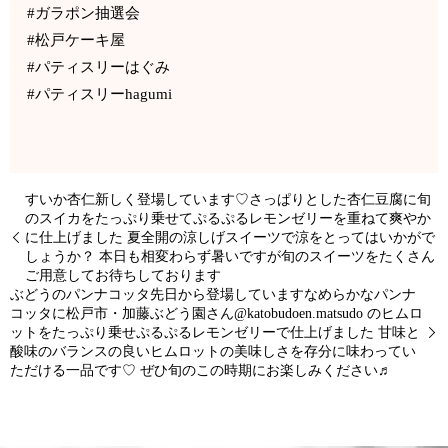
#ガラポン抽選会
#松戸ケーキ屋
#パティスリーはぐみ
#パティスリーhagumi
すいか杏仁新しく登場しています♡さっぱりとした杏仁豆腐に旬
のスイカをたっぷり乗せてぷるぷるレモンゼリーを重ねて爽やか
に仕上げました 夏全開️の涼しげスイーツで涼をとってはいかがで
しょうか？ 本日も相変わらず暑いですが旬のスイーツをたくさん
ご用意してお待ちしております️
ぶどうのパンナコッタ先日から登場していますなめらかなパンナ
コッタに松戸市・加藤ぶどう園さん@katobudoen.matsudo のヒムロ
ットをたっぷり乗せぷるぷるレモンゼリーで仕上げました 甘味と
酸味のバランスの良いヒムロットの美味しさを存分に味わってい
ただける一品です♡ ぜひ旬のこの時期にお楽しみください♬