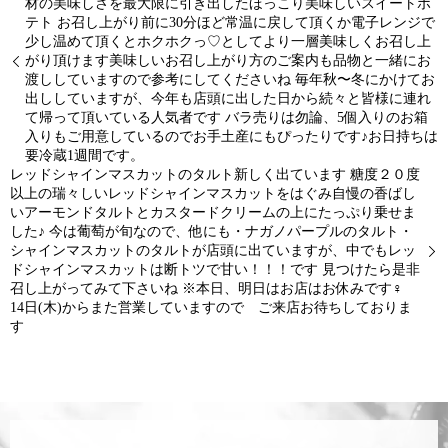
材の美味しさを最大限に引き出したほっこり美味しいスイートポ
テト お召し上がり前に30分ほど常温に戻して頂くか電子レンジで
少し温めて頂くとホクホクっ♡としてより一層美味しくお召し上
がり頂けます美味しいお召し上がり方のご案内も品物と一緒にお
渡ししていますので参考にしてくださいね 毎年秋〜冬にかけてお
出ししていますが、今年も店頭に出した日から続々と皆様に連れ
て帰って頂いている人気者です バラ売りは勿論、5個入りのお箱
入りもご用意しているのでお手土産にもぴったりです♪お日持ちは
要冷蔵1週間です。
レッドシャインマスカットのタルト新しく出ています 糖度２０度
以上の瑞々しいレッドシャインマスカットをはぐみ自慢の香ばし
いアーモンドタルトとカスタードクリームの上にたっぷり乗せま
した♪ 今は葡萄が旬なので、他にも・ナガノパープルのタルト・
シャインマスカットのタルトが店頭に出ていますが、中でもレッ
ドシャインマスカットは断トツで甘い！！！です 見つけたら是非
召し上がってみて下さいね ※本日、明日はお店はお休みです‍♀️
14日(木)からまた営業していますので ご来店お待ちしておりま
す