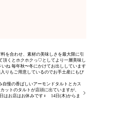
材料を合わせ、素材の美味しさを最大限に引
めて頂くとホクホクっ♡としてより一層美味し
いね 毎年秋〜冬にかけてお出ししています
箱入りもご用意しているのでお手土産にもぴ
み自慢の香ばしいアーモンドタルトとカス
スカットのタルトが店頭に出ていますが、
店はお休みです‍♀️ 14日(木)からま