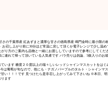
甘さの千葉県産 紅あずまと濃厚な甘さの徳島県産 鳴門金時に最小限の
 お召し上がり前に30分ほど常温に戻して頂くか電子レンジで少し温
上がり方のご案内も品物と一緒にお渡ししていますので参考にしてくださ
様に連れて帰って頂いている人気者です バラ売りは勿論、5個入りのお
。
出ています 糖度２０度以上の瑞々しいレッドシャインマスカットをはぐ
 今は葡萄が旬なので、他にも・ナガノパープルのタルト・シャインマ
い！！！です 見つけたら是非召し上がってみて下さいね ※本日、明日はお
おります