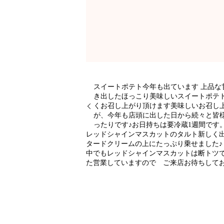
スイートポテト今年も出ています 上品な
き出したほっこり美味しいスイートポテト
くお召し上がり頂けます美味しいお召し
が、今年も店頭に出した日から続々と皆
ったりです♪お日持ちは要冷蔵1週間です
レッドシャインマスカットのタルト新しく
タードクリームの上にたっぷり乗せました♪
中でもレッドシャインマスカットは断トツで甘
た営業していますので ご来店お待ちして